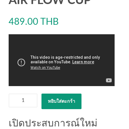
AIR FLOW CUP
489.00
THB
จำนวน
หยิบใส่ตะกร้า
AIR
FLOW
CUP
เปิดประสบการณ์ใหม่
ชิ้น