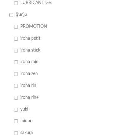
LUBRICANT Gel
ผู้หญิง
PROMOTION
iroha petit
iroha stick
iroha mini
iroha zen
iroha rin
iroha rin+
yuki
midori
sakura